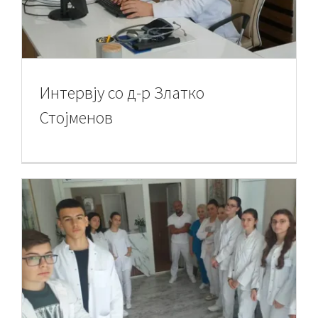
Интервју со д-р Златко
Стојменов