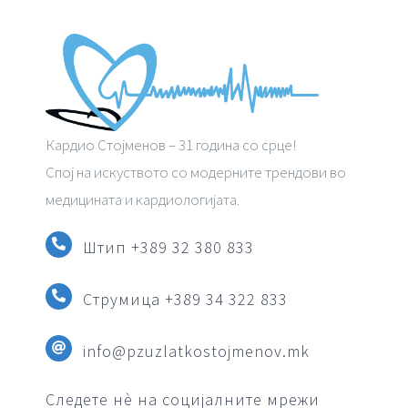
Кардио Стојменов – 31 година со срце!
Спој на искуството со модерните трендови во
медицината и кардиологијата.
Штип +389 32 380 833
Струмица
+389 34 322 833
info@pzuzlatkostojmenov.mk
Следете нè на социјалните мрежи