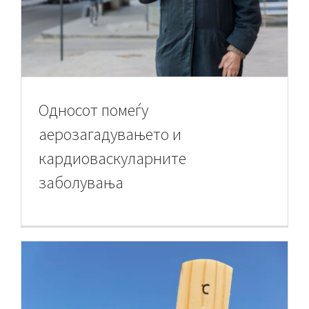
Односот помеѓу
аерозагадувањето и
кардиоваскуларните
заболувања