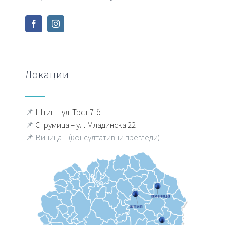
Локации
📌
Штип – ул. Трст 7-б
📌
Струмица – ул. Младинска 22
📌 Виница – (консултативни прегледи)