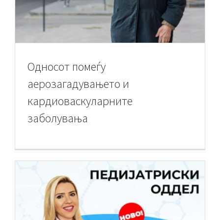
Односот помеѓу
аерозагадувањето и
кардиоваскуларните
заболувања