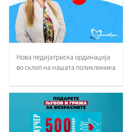
Нова педијатриска ординација
во склоп на нашата поликлиника