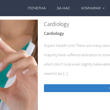
ПОЧЕТНА
ЗА НАС
КЛИНИКИ
Cardiology
Cardiology
Expert Health Unit There are many varia
majority have suffered alteration in so
which don't look even slightly believabl
need to be [...]