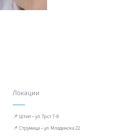
Локации
📌
Штип – ул. Трст 7-б
📌
Струмица – ул. Младинска 22