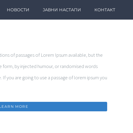
НОВОСТИ
ЈАВНИ НАСТАПИ
КОНТАКТ
tions of passages of Lorem Ipsum available, but the
me form, by injected humour, or randomised words
e. If you are going to use a passage of lorem ipsum you
LEARN MORE