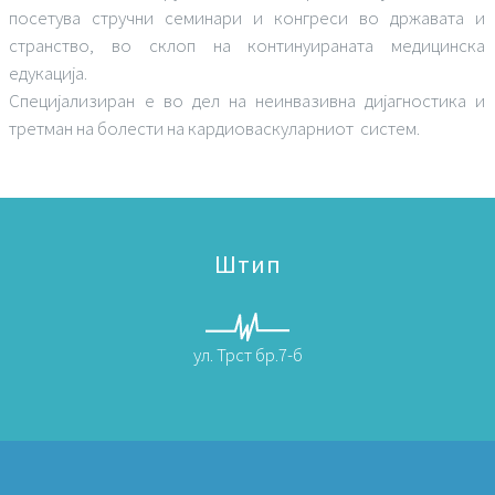
посетува стручни семинари и конгреси во државата и
странство, во склоп на континуираната медицинска
едукација.
Специјализиран е во дел на неинвазивна дијагностика и
третман на болести на кардиоваскуларниот систем.
Штип
ул. Трст бр.7-б