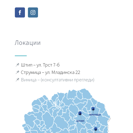
Локации
📌
Штип – ул. Трст 7-б
📌
Струмица – ул. Младинска 22
📌 Виница – (консултативни прегледи)