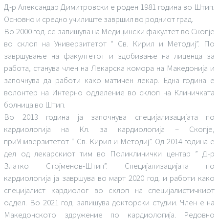
Д-р Александар Димитровски е роден 1981 година во Штип.
Основно и средно училиште завршил во родниот град.
Во 2000 год. се запишува на Медицински факултет во Скопје
во склоп на Универзитетот “ Св. Кирил и Методиј”. По
завршување на факултетот и здобивање на лиценца за
работа, станува член на Лекарска комора на Македонија и
започнува да работи како матичен лекар. Една година е
волонтер на Интерно одделение во склоп на Клиничката
болница во Штип.
Во 2013 година ја започнува специјализацијата по
кардиологија на Кл. за кардиологија – Скопје,
приУниверзитетот “ Св. Кирил и Методиј”. Од 2014 година е
дел од лекарскиот тим во Поликлинички центар ” Д-р
Златко Стојменов-Штип”. Специјализацијата по
кардиологија ја завршува во март 2020 год. и работи како
специјалист кардиолог во склоп на специјалистичкиот
оддел. Во 2021 год. запишува докторски студии. Член е на
Македонското здружение по кардиологија. Редовно