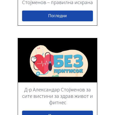
Стојменов – правилна исхрана
Погледни
Д-р Александар Стојменов за
сите вистини за здрав живот и
фитнес