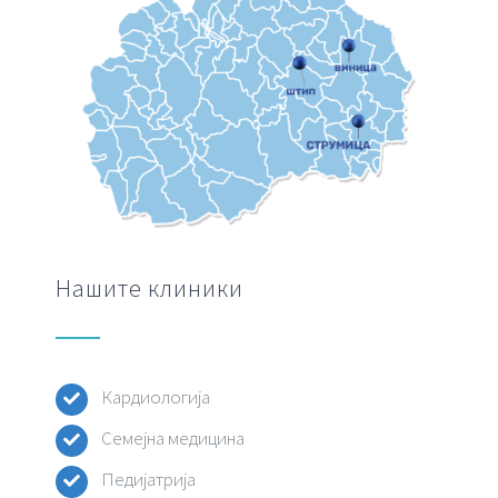
Нашите клиники
Кардиологија
Семејна медицина
Педијатрија