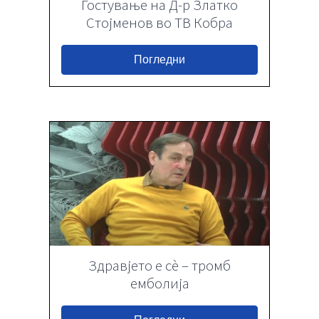
Гостување на Д-р Златко
Контакт
Стојменов во ТВ Кобра
Погледни
Здравјето е сѐ – тромб
емболија