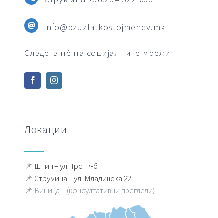
info@pzuzlatkostojmenov.mk
Следете нè на социјалните мрежи
Локации
📌
Штип – ул. Трст 7-б
📌
Струмица – ул. Младинска 22
📌 Виница – (консултативни прегледи)